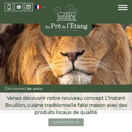
Découvrez
les actus
Camping 3 étoiles Vendée
»
Blog
»
Le zoo des
Venez découvrir notre nouveau concept L'Instant
Sables d’Olonne
Bouillon, cuisine traditionnelle faite maison avec des
produits locaux de qualité.
EN SAVOIR PLUS