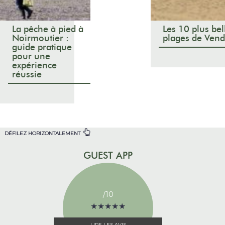
La pêche à pied à
Les 10 plus bel
Noirmoutier :
plages de Ven
guide pratique
pour une
expérience
réussie
DÉFILEZ HORIZONTALEMENT
GUEST APP
/10
★
★
★
★
★
★
★
★
★
★
LIRE LES AVIS