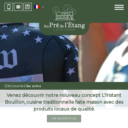
Découvrez
les actus
Camping 3 étoiles Vendée
»
Blog
»
Ironman des
Venez découvrir notre nouveau concept L'Instant
Sables d’Olonne
Bouillon, cuisine traditionnelle faite maison avec des
produits locaux de qualité.
EN SAVOIR PLUS