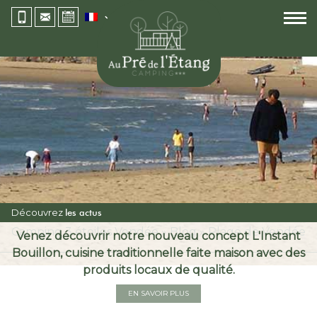
Découvrez
les actus
Camping 3 étoiles Vendée
»
Blog
»
Plage de Vendée
Venez découvrir notre nouveau concept L'Instant
Bouillon, cuisine traditionnelle faite maison avec des
produits locaux de qualité.
EN SAVOIR PLUS