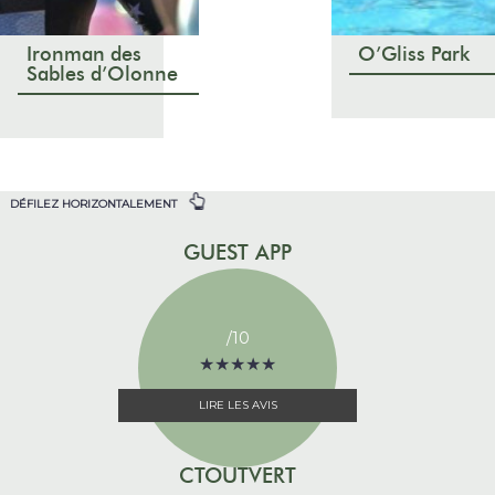
Ironman des
O’Gliss Park
Sables d’Olonne
DÉFILEZ HORIZONTALEMENT
GUEST APP
/10
★
★
★
★
★
★
★
★
★
★
LIRE LES AVIS
CTOUTVERT