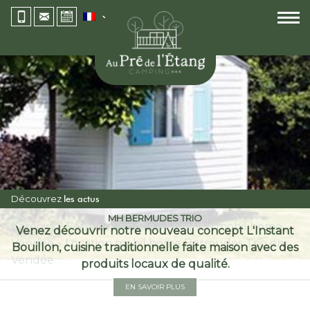
Découvrez
les actus
MH BERMUDES TRIO
Camping 3 étoiles Vendée
»
Location mobil home
Venez découvrir notre nouveau concept L'Instant
Vendée
»
Location mobil home Bermudes Trio en
Bouillon, cuisine traditionnelle faite maison avec des
Vendée
produits locaux de qualité.
EN SAVOIR PLUS