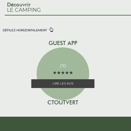
Découvrir
LE CAMPING
DÉFILEZ HORIZONTALEMENT
GUEST APP
/10
★
★
★
★
★
★
★
★
★
★
LIRE LES AVIS
CTOUTVERT