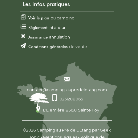
Les infos pratiques
Voir le plan
du camping
Règlement
intérieur
Assurance
annulation
Conditions générales
de vente
contact@camping-aupredeletang.com
0251208065
L'Elemière
85150
Sainte Foy
©2026
Camping au Pré de L'Etang
par
Geek
Tonic
-
Mentions légales
-
Politique de