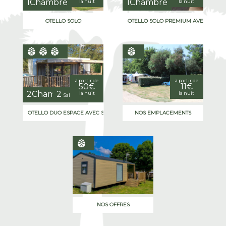
1Chambre
1Chambre
la nuit
la nuit
OTELLO SOLO
OTELLO SOLO PREMIUM AVEC SPA
à partir de
à partir de
50€
11€
2Chambres
2
la nuit
la nuit
Salles de bain(s)
OTELLO DUO ESPACE AVEC SPA PREMIUM
NOS EMPLACEMENTS
NOS OFFRES