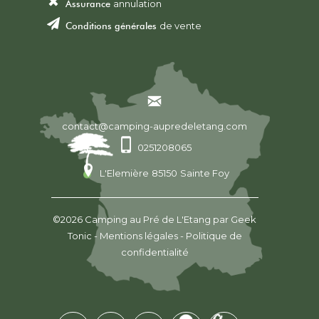
Assurance
annulation
Conditions générales
de vente
contact@camping-aupredeletang.com
0251208065
L'Elemière
85150
Sainte Foy
©2026
Camping au Pré de L'Etang
par
Geek
Tonic
-
Mentions légales
-
Politique de
confidentialité