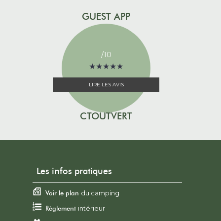
GUEST APP
/10
★
★
★
★
★
★
★
★
★
★
LIRE LES AVIS
CTOUTVERT
Les infos pratiques
Voir le plan
du camping
Règlement
intérieur