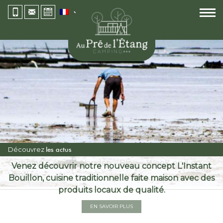
Découvrez
les actus
Camping 3 étoiles Vendée
»
Blog
»
Week-end en
Venez découvrir notre nouveau concept L'Instant
Vendée
Bouillon, cuisine traditionnelle faite maison avec des
produits locaux de qualité.
EN SAVOIR PLUS