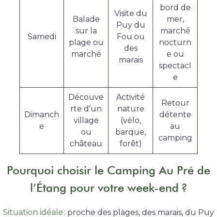
bord de
Visite du
Balade
mer,
Puy du
sur la
marché
Samedi
Fou ou
plage ou
nocturn
des
marché
e ou
marais
spectacl
e
Découve
Activité
Retour
rte d’un
nature
Dimanch
détente
village
(vélo,
e
au
ou
barque,
camping
château
forêt)
Pourquoi choisir le Camping Au Pré de
l’Étang pour votre week-end ?
Situation idéale
: proche des plages, des marais, du Puy