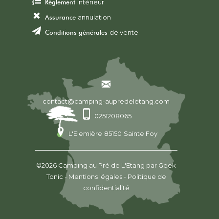
Règlement
intérieur
Assurance
annulation
Conditions générales
de vente
contact@camping-aupredeletang.com
0251208065
L'Elemière
85150
Sainte Foy
©2026
Camping au Pré de L'Etang
par
Geek
Tonic
-
Mentions légales
-
Politique de
confidentialité