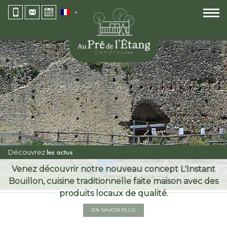
Découvrez
les actus
Camping 3 étoiles Vendée
»
Blog
»
Visite du
Venez découvrir notre nouveau concept L'Instant
château de Talmont
Bouillon, cuisine traditionnelle faite maison avec des
produits locaux de qualité.
EN SAVOIR PLUS