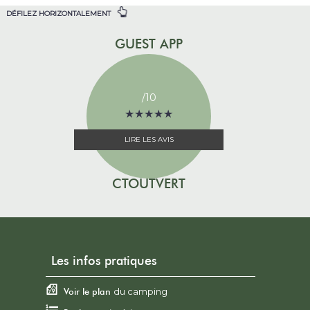
DÉFILEZ HORIZONTALEMENT
GUEST APP
/10
★
★
★
★
★
★
★
★
★
★
LIRE LES AVIS
CTOUTVERT
Les infos pratiques
Voir le plan
du camping